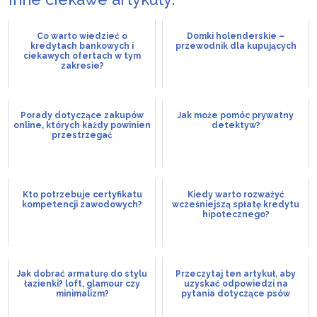
Co warto wiedzieć o
Domki holenderskie –
kredytach bankowych i
przewodnik dla kupujących
ciekawych ofertach w tym
zakresie?
Porady dotyczące zakupów
Jak może pomóc prywatny
online, których każdy powinien
detektyw?
przestrzegać
Kto potrzebuje certyfikatu
Kiedy warto rozważyć
kompetencji zawodowych?
wcześniejszą spłatę kredytu
hipotecznego?
Jak dobrać armaturę do stylu
Przeczytaj ten artykuł, aby
łazienki? loft, glamour czy
uzyskać odpowiedzi na
minimalizm?
pytania dotyczące psów