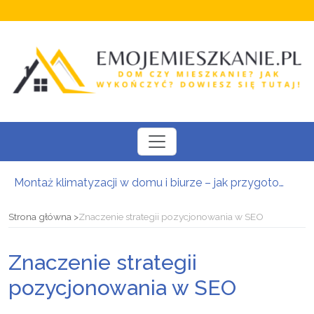
Montaż klimatyzacji w domu i biurze – jak przygotować się do instalacji i wybrać odpowiedni system?
Nowoczesne daszki i zadaszenia szklane: Bezpieczna osłona wejściowa w luksusowej oprawie architektonicznej
Kompleksowa baza noclegowa w Zakopanem: Znajdź idealne zakwaterowanie i zaplanuj urlop w Tatrach
Strona główna
Znaczenie strategii pozycjonowania w SEO
Uchwyty i gałki meblowe – detal zmieniający charakter zabudowy
Iberyjska kultura ceramiczna we wnętrzach: Jak połączyć południowy design z inżynierską precyzją
Znaczenie strategii
Kredyt hipoteczny w Krakowie: Bezpieczna i zoptymalizowana droga do własnej nieruchomości
pozycjonowania w SEO