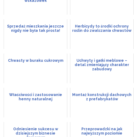
wskazówek
Sprzedaż mieszkania jeszcze
Herbicydy to środki ochrony
nigdy nie była tak prosta!
roślin do zwalczania chwastów
Chwasty w buraku cukrowym
Uchwyty i gałki meblowe –
detal zmieniający charakter
zabudowy
Właściwości i zastosowanie
Montaż konstrukcji dachowych
henny naturalnej
z prefabrykatów
Odniesienie sukcesu w
Przeprowadzki na jak
dzisiejszym biznesie
najwyższym poziomie