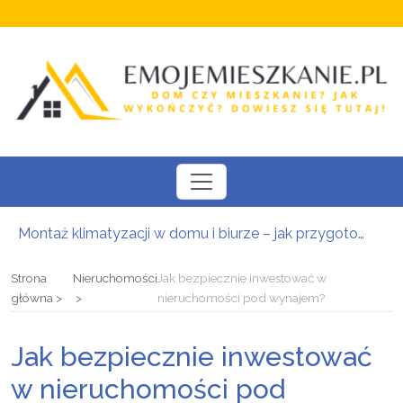
Montaż klimatyzacji w domu i biurze – jak przygotować się do instalacji i wybrać odpowiedni system?
Nowoczesne daszki i zadaszenia szklane: Bezpieczna osłona wejściowa w luksusowej oprawie architektonicznej
Kompleksowa baza noclegowa w Zakopanem: Znajdź idealne zakwaterowanie i zaplanuj urlop w Tatrach
Strona
Nieruchomości
Jak bezpiecznie inwestować w
Uchwyty i gałki meblowe – detal zmieniający charakter zabudowy
główna
nieruchomości pod wynajem?
Iberyjska kultura ceramiczna we wnętrzach: Jak połączyć południowy design z inżynierską precyzją
Kredyt hipoteczny w Krakowie: Bezpieczna i zoptymalizowana droga do własnej nieruchomości
Jak bezpiecznie inwestować
w nieruchomości pod