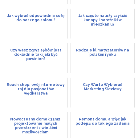
Jak wybrać odpowiednia sofę
Jak często należy czyścić
do naszego salonu?
kanapy i narożniki w
mieszkaniu?
Czy wasz zgryz zębów jest
Rodzaje klimatyzatorów na
dokładnie taki jaki być
polskim rynku
powinien?
Roach shop: twój internetowy
Czy Warto Wybierać
raj dla pasjonatów
Marketing Sieciowy
wędkarstwa
Nowoczesny domek 35m2:
Remont domu, a więc jak
projektowanie małych
podejść do takiego zadania
przestrzeni z wielkimi
możliwościami