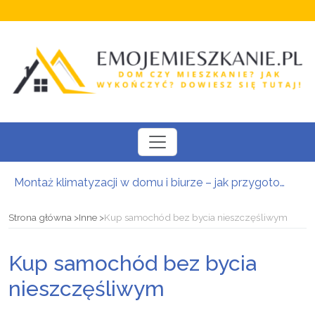
Montaż klimatyzacji w domu i biurze – jak przygotować się do instalacji i wybrać odpowiedni system?
Nowoczesne daszki i zadaszenia szklane: Bezpieczna osłona wejściowa w luksusowej oprawie architektonicznej
Kompleksowa baza noclegowa w Zakopanem: Znajdź idealne zakwaterowanie i zaplanuj urlop w Tatrach
Strona główna
Inne
Kup samochód bez bycia nieszczęśliwym
Uchwyty i gałki meblowe – detal zmieniający charakter zabudowy
Iberyjska kultura ceramiczna we wnętrzach: Jak połączyć południowy design z inżynierską precyzją
Kup samochód bez bycia
Kredyt hipoteczny w Krakowie: Bezpieczna i zoptymalizowana droga do własnej nieruchomości
nieszczęśliwym