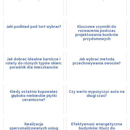
Jaki podkład pod tort wybrać?
Kluczowe czynniki do
rozważenia podczas
projektowania bunkrów
przydomowych
Jak dobrać idealne karnisze i
Jak wybrać metodę
rolety do różnych typów okien:
przechowywania owoców?
poradnik dla mieszkańców
Kiedy ostatnio kupowałeś
Czy warto wypożyczyć auto na
głęboko niebieskie płytki
długi czas?
ceramiczne?
Realizacja
Efektywność energetyczna
spersonalizowanych usług
budynków: Klucz do