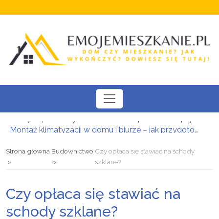
Montaż klimatyzacji w domu i biurze – jak przygotować się do instalacji i wybrać odpowiedni system?
Nowoczesne daszki i zadaszenia szklane: Bezpieczna osłona wejściowa w luksusowej oprawie architektonicznej
Kompleksowa baza noclegowa w Zakopanem: Znajdź idealne zakwaterowanie i zaplanuj urlop w Tatrach
Strona główna
Budownictwo
Czy opłaca się stawiać na schody
Uchwyty i gałki meblowe – detal zmieniający charakter zabudowy
szklane?
Iberyjska kultura ceramiczna we wnętrzach: Jak połączyć południowy design z inżynierską precyzją
Kredyt hipoteczny w Krakowie: Bezpieczna i zoptymalizowana droga do własnej nieruchomości
Czy opłaca się stawiać na
schody szklane?