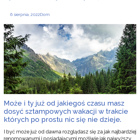
6 sierpnia, 2022
Dom
Może i ty już od jakiegoś czasu masz
dosyć sztampowych wakacji w trakcie
których po prostu nic się nie dzieje.
I być może już od dawna rozglądasz się za jak najbardziej
renomowanymi i posiadającymi możliwie jak najwyższy