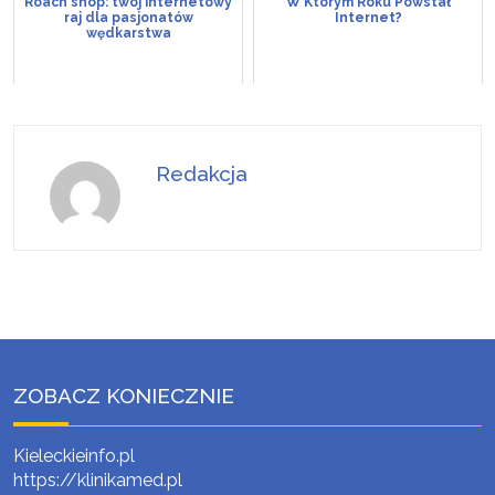
Roach shop: twój internetowy
W Którym Roku Powstał
raj dla pasjonatów
Internet?
wędkarstwa
Redakcja
ZOBACZ KONIECZNIE
Kieleckieinfo.pl
https://klinikamed.pl