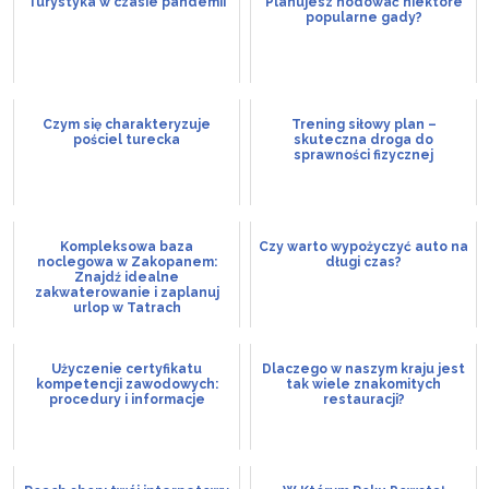
Turystyka w czasie pandemii
Planujesz hodować niektóre
popularne gady?
Czym się charakteryzuje
Trening siłowy plan –
pościel turecka
skuteczna droga do
sprawności fizycznej
Kompleksowa baza
Czy warto wypożyczyć auto na
noclegowa w Zakopanem:
długi czas?
Znajdź idealne
zakwaterowanie i zaplanuj
urlop w Tatrach
Użyczenie certyfikatu
Dlaczego w naszym kraju jest
kompetencji zawodowych:
tak wiele znakomitych
procedury i informacje
restauracji?