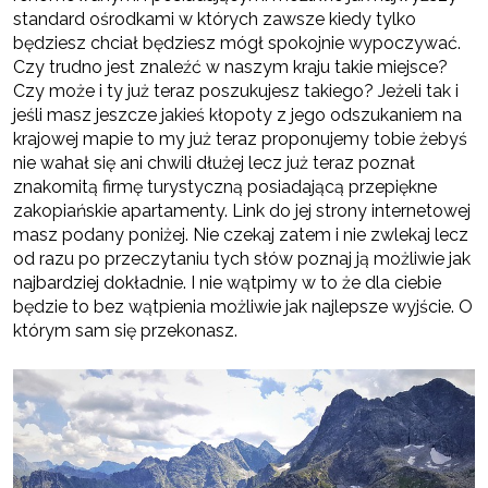
standard ośrodkami w których zawsze kiedy tylko
będziesz chciał będziesz mógł spokojnie wypoczywać.
Czy trudno jest znaleźć w naszym kraju takie miejsce?
Czy może i ty już teraz poszukujesz takiego? Jeżeli tak i
jeśli masz jeszcze jakieś kłopoty z jego odszukaniem na
krajowej mapie to my już teraz proponujemy tobie żebyś
nie wahał się ani chwili dłużej lecz już teraz poznał
znakomitą firmę turystyczną posiadającą przepiękne
zakopiańskie apartamenty. Link do jej strony internetowej
masz podany poniżej. Nie czekaj zatem i nie zwlekaj lecz
od razu po przeczytaniu tych słów poznaj ją możliwie jak
najbardziej dokładnie. I nie wątpimy w to że dla ciebie
będzie to bez wątpienia możliwie jak najlepsze wyjście. O
którym sam się przekonasz.