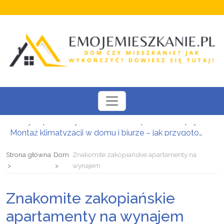
Montaż klimatyzacji w domu i biurze – jak przygotować się do instalacji i wybrać odpowiedni system?
Nowoczesne daszki i zadaszenia szklane: Bezpieczna osłona wejściowa w luksusowej oprawie architektonicznej
Kompleksowa baza noclegowa w Zakopanem: Znajdź idealne zakwaterowanie i zaplanuj urlop w Tatrach
Strona główna
Dom
Znakomite zakopiańskie apartamenty na
Uchwyty i gałki meblowe – detal zmieniający charakter zabudowy
wynajem
Iberyjska kultura ceramiczna we wnętrzach: Jak połączyć południowy design z inżynierską precyzją
Kredyt hipoteczny w Krakowie: Bezpieczna i zoptymalizowana droga do własnej nieruchomości
Znakomite zakopiańskie
apartamenty na wynajem