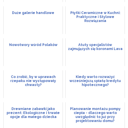
Duże galerie handlowe
Płytki Ceramiczne w Kuchni:
Praktyczne i Stylowe
Rozwiązania
Nowotwory wśród Polaków
Atuty specjalistów
zajmujących się koronami Lava
Co zrobić, by w uprawach
Kiedy warto rozważyć
rzepaku nie występowały
wcześniejszą spłatę kredytu
chwasty?
hipotecznego?
Drewniane zabawki jako
Planowanie montażu pompy
prezent: Ekologiczne i trwałe
ciepła - dlaczego warto
opcje dla małego dziecka
uwzględnić to już przy
projektowaniu domu?