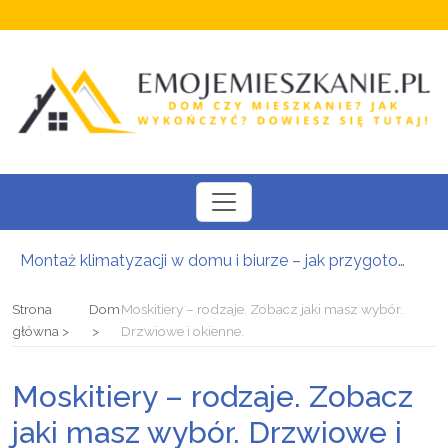
Montaż klimatyzacji w domu i biurze – jak przygotować się do instalacji i wybrać odpowiedni system?
Nowoczesne daszki i zadaszenia szklane: Bezpieczna osłona wejściowa w luksusowej oprawie architektonicznej
Kompleksowa baza noclegowa w Zakopanem: Znajdź idealne zakwaterowanie i zaplanuj urlop w Tatrach
Strona
Dom
Moskitiery – rodzaje. Zobacz jaki masz wybór.
Uchwyty i gałki meblowe – detal zmieniający charakter zabudowy
główna
Drzwiowe i okienne.
Iberyjska kultura ceramiczna we wnętrzach: Jak połączyć południowy design z inżynierską precyzją
Kredyt hipoteczny w Krakowie: Bezpieczna i zoptymalizowana droga do własnej nieruchomości
Moskitiery – rodzaje. Zobacz
jaki masz wybór. Drzwiowe i