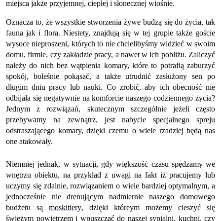
miejsca jakże przyjemnej, ciepłej i słonecznej wiośnie.
Oznacza to, że wszystkie stworzenia żywe budzą się do życia, tak
fauna jak i flora. Niestety, znajdują się w tej grupie także goście
wysoce nieproszeni, których to nie chcielibyśmy widzieć w swoim
domu, firmie, czy zakładzie pracy, a nawet w ich pobliżu. Zaliczyć
należy do nich bez wątpienia komary, które to potrafią zaburzyć
spokój, boleśnie pokąsać, a także utrudnić zasłużony sen po
długim dniu pracy lub nauki. Co zrobić, aby ich obecność nie
odbijała się negatywnie na komforcie naszego codziennego życia?
Jednym z rozwiązań, skutecznym szczególnie jeżeli często
przebywamy na zewnątrz, jest nabycie specjalnego spreju
odstraszającego komary, dzięki czemu o wiele rzadziej będą nas
one atakowały.
Niemniej jednak, w sytuacji, gdy większość czasu spędzamy we
wnętrzu obiektu, na przykład z uwagi na fakt iż pracujemy lub
uczymy się zdalnie, rozwiązaniem o wiele bardziej optymalnym, a
jednocześnie nie drenującym nadmiernie naszego domowego
budżetu są
moskitiery
, dzięki któreym możemy cieszyć się
świeżym powietrzem i wpuszczać do naszej sypialni, kuchni, czy