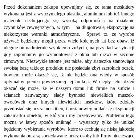
Przed dokonaniem zakupu upewnijmy się, że rama moskitiery
wykonana jest z wytrzymałego plastiku, aluminium lub też innego
materiału cechującego się wysoką odpornością na działanie
czynników zewnętrznych, w tym – na długotrwałą ekspozycję na
niekorzystne warunki atmosferyczne.
Sprawi to, że wyrobu
używać będziemy mogli przez wiele kolejnych lat bez obaw, iż
ulegnie on nadmiernie szybkiemu zużyciu, na przykład w sytuacji
gdy zapomnimy go wymontować z okna lub drzwi w sezonie
zimowym. Niezwykle istotne jest także, aby siateczka stanowiąca
swoistą bazę takiego produktu nie posiadała zbyt szerokich oczek,
bowiem może okazać się, iż nie będzie ona wtedy w sposób
optymalny pełniła powierzonej jej funkcji. W ciepły letni dzień
okazać się może, że w naszym domu lub firmie na suficie i
ścianach zauważymy ślady bytności niewielkich muszek-
owocówek oraz innych niewielkich insektów, które zdołały
przedostać się przez moskitierę i postanowiły oddać się eksploracji
zakamarku obiektu, w którym i my przebywamy. Problemu tego
można w łatwy sposób uniknąć – wystarczy tylko że unikać
będziemy wybierania wyrobów, które to cechują się niską jakością
wykonania oraz są sprzedawane przez osoby lub firmy niecieszące