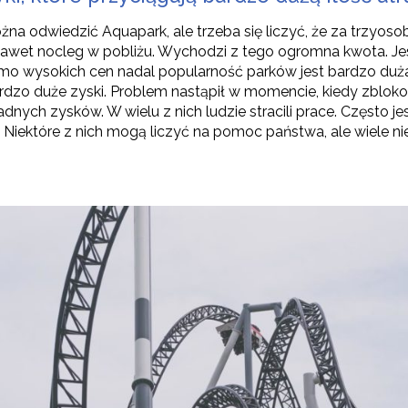
na odwiedzić Aquapark, ale trzeba się liczyć, że za trzyoso
 nawet nocleg w pobliżu. Wychodzi z tego ogromna kwota. Jes
mo wysokich cen nadal popularność parków jest bardzo duża. P
dzo duże zyski. Problem nastąpił w momencie, kiedy zbloko
ych zysków. W wielu z nich ludzie stracili prace. Często jes
iektóre z nich mogą liczyć na pomoc państwa, ale wiele ni