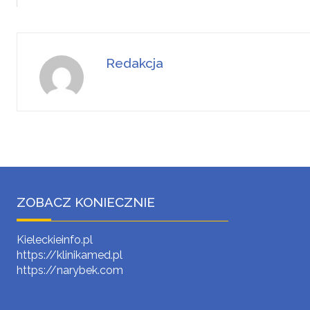
Redakcja
ZOBACZ KONIECZNIE
Kieleckieinfo.pl
https://klinikamed.pl
https://narybek.com