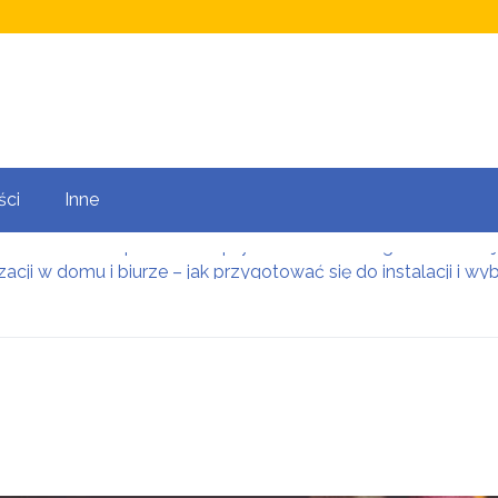
ści
Inne
acji w domu i biurze – jak przygotować się do instalacji i 
ki i zadaszenia szklane: Bezpieczna osłona wejściowa w lu
za noclegowa w Zakopanem: Znajdź idealne zakwaterowanie
i meblowe – detal zmieniający charakter zabudowy
eramiczna we wnętrzach: Jak połączyć południowy design z i
w Krakowie: Bezpieczna i zoptymalizowana droga do własnej