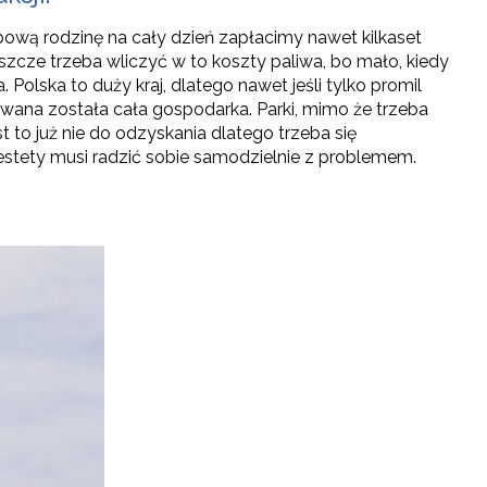
bową rodzinę na cały dzień zapłacimy nawet kilkaset
zcze trzeba wliczyć w to koszty paliwa, bo mało, kiedy
olska to duży kraj, dlatego nawet jeśli tylko promil
wana została cała gospodarka. Parki, mimo że trzeba
t to już nie do odzyskania dlatego trzeba się
estety musi radzić sobie samodzielnie z problemem.