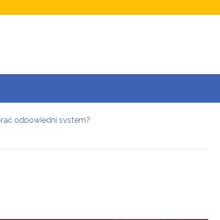
wybrać odpowiedni system?
ksusowej oprawie architektonicznej
 i zaplanuj urlop w Tatrach
nżynierską precyzją
 nieruchomości